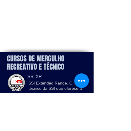
CURSOS DE MERGULHO
RECREATIVO E TÉCNICO
SSI XR
SSI Extended Range. O ramo
técnico da SSI que oferece a
mais popular gama de cursos
técnicos de circuito aberto, cave
e rebreather.
SSI
Scuba Schools International.
A