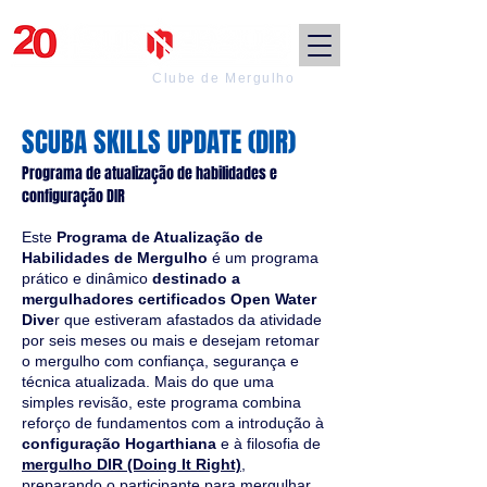
Clube de Mergulho
SCUBA SKILLS UPDATE (DIR)
Programa de atualização de habilidades e
configuração DIR
Este
Programa de Atualização de
Habilidades de Mergulho
é um programa
prático e dinâmico
destinado a
mergulhadores certificados Open Water
Dive
r que estiveram afastados da atividade
por seis meses ou mais e desejam retomar
o mergulho com confiança, segurança e
técnica atualizada. Mais do que uma
simples revisão, este programa combina
reforço de fundamentos com a introdução à
configuração Hogarthiana
e à filosofia de
mergulho DIR (Doing It Right)
,
preparando o participante para mergulhar