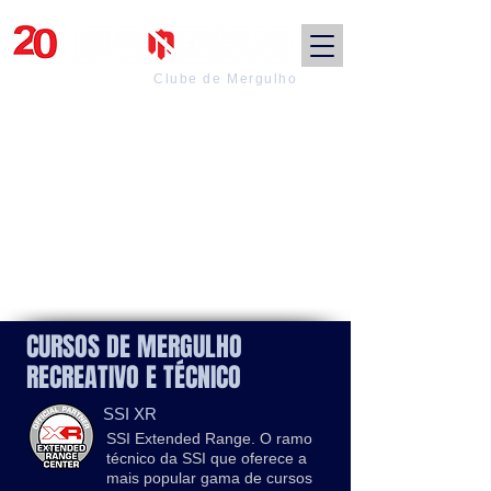
Clube de Mergulho
CURSOS DE MERGULHO
RECREATIVO E TÉCNICO
SSI XR
SSI Extended Range. O ramo
técnico da SSI que oferece a
mais popular gama de cursos