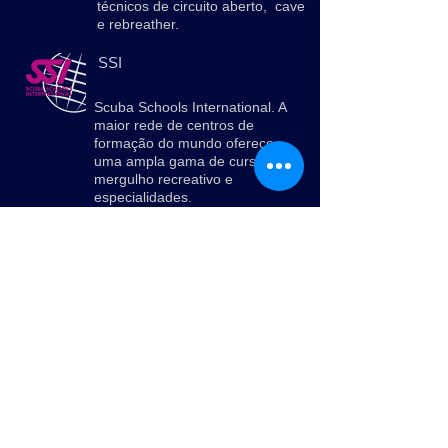
técnicos de circuito aberto, cave
e rebreather.
SSI
Scuba Schools International.
A
maior rede de centros de
formação do mundo oferece
uma ampla gama de cursos de
mergulho recreativo e
especialidades.
CONTACTOS
Zona Portuária - Molhe Norte
Póvoa de Varzim
4490-163
Portugal
Tmv:
+351 933362270
(rede móvel)
E-mail:
cursos@submersus.com
N.º LEEM 137